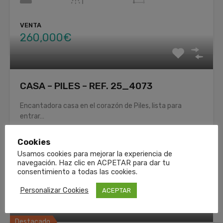
VENTA
260,000€
CASA – PILES – REF. 25_4073
Encantadora casa en el corazón de Piles, lista para
entrar…
Habitaciones
Cuartos de baño
Área
Cookies
2
105
M2
2
Usamos cookies para mejorar la experiencia de
navegación. Haz clic en ACPETAR para dar tu
consentimiento a todas las cookies.
VENTA
155,600€
Personalizar Cookies
ACEPTAR
Destacado