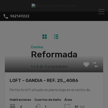
962149222
Cocina
Reformada
1
a
4
de
4
propiedades
LOFT – GANDIA – REF. 25_4086
Perfecto loft situado en planta baja en el centro de…
Habitaciones
Cuartos de baño
Área
2
81
m2
1