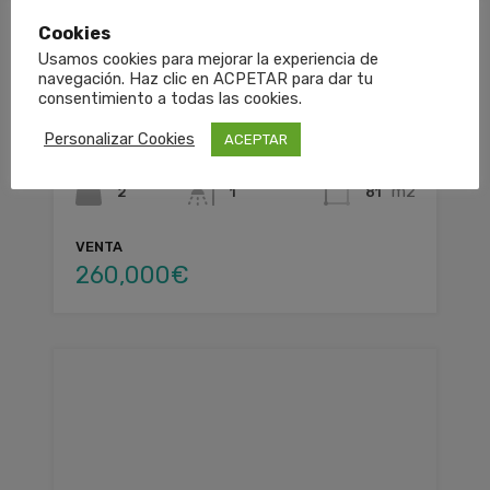
Cookies
Usamos cookies para mejorar la experiencia de
navegación. Haz clic en ACPETAR para dar tu
consentimiento a todas las cookies.
LOFT – GANDIA – REF. 25_4086
Personalizar Cookies
ACEPTAR
Habitaciones
Cuartos de baño
Área
m2
2
81
1
VENTA
260,000€