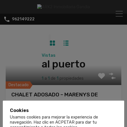
962149222
Vistas
al puerto
1
a
1
de
1
propiedades
Destacado
CHALET ADOSADO – MARENYS DE
RAFALCAID – REF. 26_5001
Cookies
Espectacular chalet adosado reformado, con una
Usamos cookies para mejorar la experiencia de
distribución funcional que combina…
navegación. Haz clic en ACPETAR para dar tu