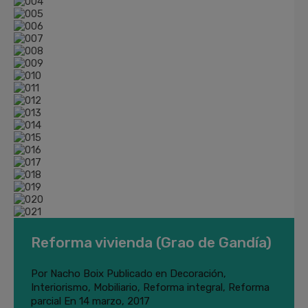
Reforma vivienda (Grao de Gandía)
Por
Nacho Boix
Publicado en
Decoración
,
Interiorismo
,
Mobiliario
,
Reforma integral
,
Reforma
parcial
En
14 marzo, 2017