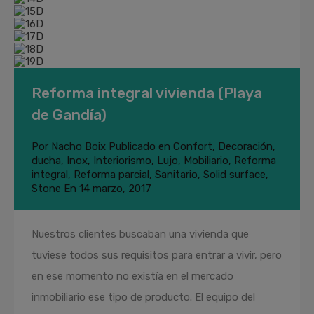
Reforma integral vivienda (Playa
de Gandía)
Por
Nacho Boix
Publicado en
Confort
,
Decoración
,
ducha
,
Inox
,
Interiorismo
,
Lujo
,
Mobiliario
,
Reforma
integral
,
Reforma parcial
,
Sanitario
,
Solid surface
,
Stone
En
14 marzo, 2017
Nuestros clientes buscaban una vivienda que
tuviese todos sus requisitos para entrar a vivir, pero
en ese momento no existía en el mercado
inmobiliario ese tipo de producto. El equipo del