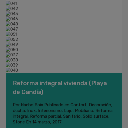
Reforma integral vivienda (Playa
de Gandía)
Por
Nacho Boix
Publicado en
Confort
,
Decoración
,
ducha
,
Inox
,
Interiorismo
,
Lujo
,
Mobiliario
,
Reforma
integral
,
Reforma parcial
,
Sanitario
,
Solid surface
,
Stone
En
14 marzo, 2017