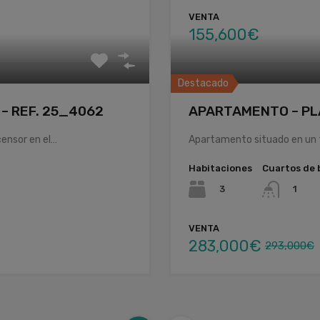
VENTA
155,600€
Destacado
– REF. 25_4062
APARTAMENTO – PLA
ensor en el…
Apartamento situado en un t
Habitaciones
Cuartos de 
3
1
VENTA
283,000€
293,000€