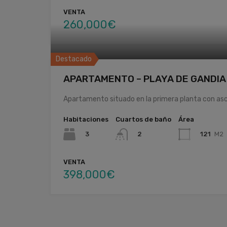
VENTA
260,000€
Destacado
APARTAMENTO – PLAYA DE GANDIA 
Apartamento situado en la primera planta con asc
Habitaciones
Cuartos de baño
Área
3
121
M2
2
VENTA
398,000€