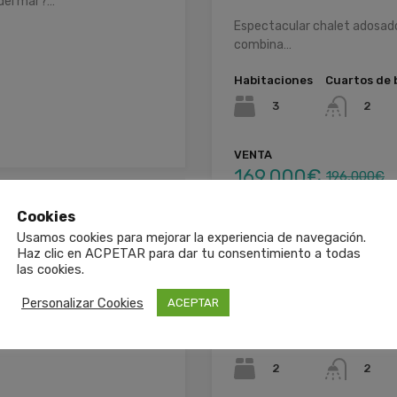
 del mar?…
Espectacular chalet adosado
combina…
Habitaciones
Cuartos de 
3
2
VENTA
169,000€
196,000€
Cookies
Usamos cookies para mejorar la experiencia de navegación.
Haz clic en ACPETAR para dar tu consentimiento a todas
las cookies.
CASA – PILES – REF
Personalizar Cookies
ACEPTAR
de…
Encantadora casa en el coraz
Habitaciones
Cuartos de 
2
2