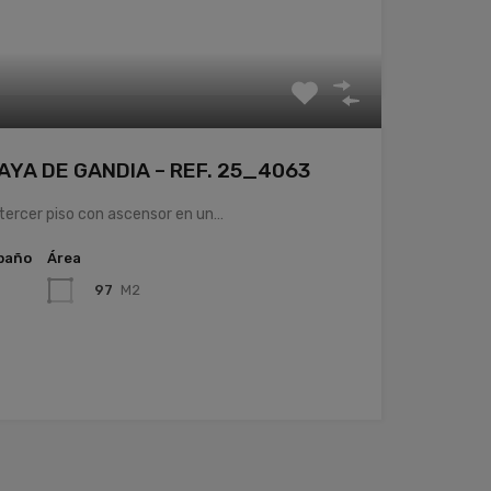
YA DE GANDIA – REF. 25_4063
ercer piso con ascensor en un…
baño
Área
97
M2