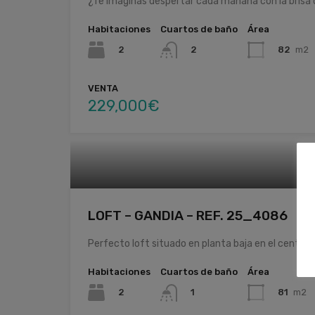
¿Te imaginas despertar cada mañana con la brisa
Habitaciones
Cuartos de baño
Área
2
82
m2
2
VENTA
229,000€
LOFT – GANDIA – REF. 25_4086
Perfecto loft situado en planta baja en el centro 
Habitaciones
Cuartos de baño
Área
2
81
m2
1