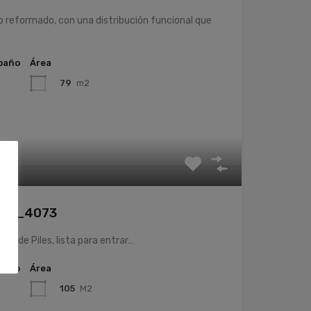
 reformado, con una distribución funcional que
baño
Área
79
m2
. 25_4073
ón de Piles, lista para entrar…
baño
Área
105
M2