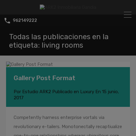
962149222
Todas las publicaciones en la
etiqueta: living rooms
Gallery Post Format
Por
Estudio ARK2
Publicado en
Luxury
En
15 junio,
2017
Competently harness enterprise vortals via
revolutionary e-tailers. Monotonectally recaptiualize
one-to-one relationships whereas ubiquitous core